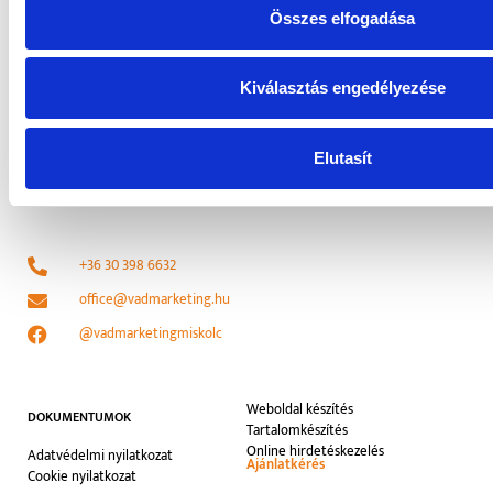
V.AD MARKETING
-
Online kommunikáció a
Összes elfogadása
COVID-19 idején 2. rész
Online kommunikáció a COVID-19 idején 3. rész -
Kiválasztás engedélyezése
V.AD MARKETING
-
Online kommunikációs
csatornáid a COVID-19 idején 1. rész
Elutasít
+36 30 398 6632
office@vadmarketing.hu
@vadmarketingmiskolc
Weboldal készítés
DOKUMENTUMOK
Tartalomkészítés
Online hirdetéskezelés
Adatvédelmi nyilatkozat
Ajánlatkérés
Cookie nyilatkozat