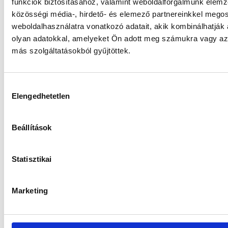
funkciók biztosításához, valamint weboldalforgalmunk elem
Keresőoptimalizálás kezdőknek
közösségi média-, hirdető- és elemező partnereinkkel mego
Online kommunikáció a COVID-19 idején 3. rész
weboldalhasználatra vonatkozó adatait, akik kombinálhatják
olyan adatokkal, amelyeket Ön adott meg számukra vagy az 
más szolgáltatásokból gyűjtöttek.
Legutóbbi hozzászólások
Hozzájárulás
Elengedhetetlen
kiválasztása
Keresőoptimalizálás kezdőknek - V.AD
MARKETING
-
5+1 Facebook hirdetés tipp
Beállítások
kezdőknek
Keresőoptimalizálás kezdőknek - V.AD
MARKETING
-
Online marketing eszközök 2020
Statisztikai
Online kommunikáció a COVID-19 idején 3. rész -
V.AD MARKETING
-
Online marketing eszközök
Marketing
2020
Online kommunikáció a COVID-19 idején 3. rész -