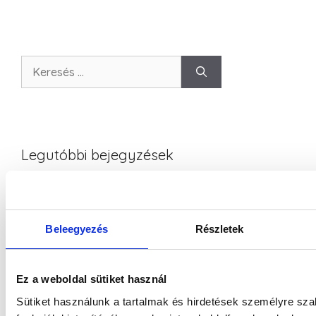
Legutóbbi bejegyzések
A közösségi média marketing és a Facebook
hirdetések alapjai
Beleegyezés
Részletek
Növeld vállalkozásod sikereit az online
marketing eszközök segítségével!
Weboldal készítés saját kezűleg vs. profi
Ez a weboldal sütiket használ
WordPress honlapkészítés. Melyik éri meg?
Sütiket használunk a tartalmak és hirdetések személyre sz