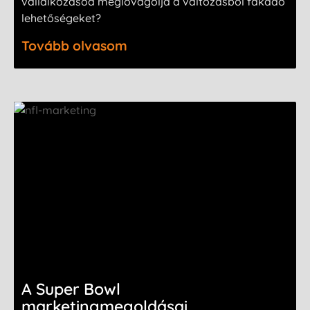
vállalkozásod meglovagolja a változásból fakadó
lehetőségeket?
Tovább olvasom
A Super Bowl
marketingmegoldásai