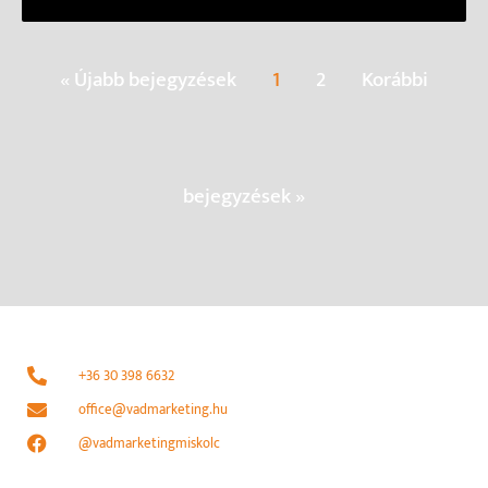
« Újabb bejegyzések
1
2
Korábbi
bejegyzések »
+36 30 398 6632
office@vadmarketing.hu
@vadmarketingmiskolc