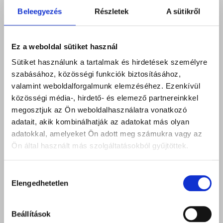
Beleegyezés
Részletek
A sütikről
Online kommunikáció a COVID-19
Ez a weboldal sütiket használ
idején 2. rész
Sütiket használunk a tartalmak és hirdetések személyre
szabásához, közösségi funkciók biztosításához,
A koronavírus továbbrobog, pusztítja a világot
valamint weboldalforgalmunk elemzéséhez. Ezenkívül
mind az emberiség, mind gazdasági szinten. Olyan
közösségi média-, hirdető- és elemező partnereinkkel
változásokat élünk, amilyen eddig a
megosztjuk az Ön weboldalhasználatra vonatkozó
történelemben nem volt. Jelenleg a legjobb dolog,
adatait, akik kombinálhatják az adatokat más olyan
amit tehetünk, az a felkészülés arra, hogy a ma
adatokkal, amelyeket Ön adott meg számukra vagy az
ismert piac átalakul.
Ön által használt más szolgáltatásokból gyűjtöttek.
Tovább olvasom
Hozzájárulás
Elengedhetetlen
kiválasztása
Beállítások