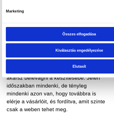
gépen, ha a vásárlóid mobilon keresnek
rád és szétesik az oldal, akkor többet
Marketing
nem fognak „benézni hozzád”.
Összes elfogadása
Tervezz előre és légy részletes!
Láthatod tehát, a weboldal
Kiválasztás engedélyezése
optimalizálása nem könnyű feladat akkor
sem, ha meglévő honlapot szeretnél
Elutasít
modernizálni, és akkor sem, ha most
akarsz belevágni a készítésébe. Jelen
időszakban mindenki, de tényleg
mindenki azon van, hogy továbbra is
elérje a vásárlóit, és fordítva, amit szinte
csak a weben tehet meg.