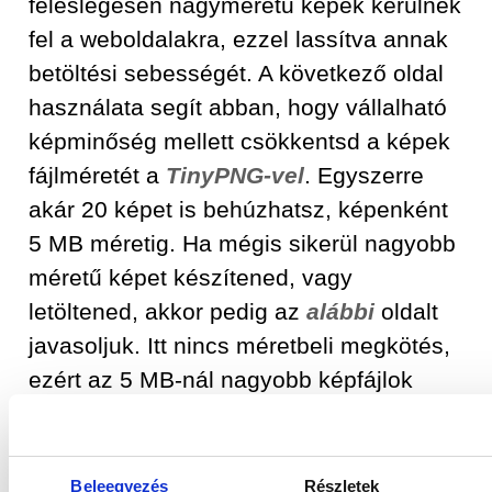
feleslegesen nagyméretű képek kerülnek
fel a weboldalakra, ezzel lassítva annak
betöltési sebességét. A következő oldal
használata segít abban, hogy vállalható
képminőség mellett csökkentsd a képek
fájlméretét a
TinyPNG-vel
. Egyszerre
akár 20 képet is behúzhatsz, képenként
5 MB méretig. Ha mégis sikerül nagyobb
méretű képet készítened, vagy
letöltened, akkor pedig az
alábbi
oldalt
javasoljuk. Itt nincs méretbeli megkötés,
ezért az 5 MB-nál nagyobb képfájlok
feldolgozása is megoldható. Amennyiben
megfelelően méretezett képeket
használsz az oldalon, akkor hatalmas
Beleegyezés
Részletek