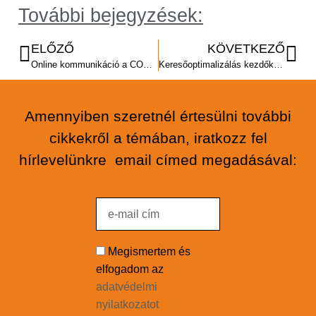
További bejegyzések:
ELŐZŐ
KÖVETKEZŐ
Online kommunikáció a COVID-19 idején 2. rész
Keresőoptimalizálás kezdőknek
Amennyiben szeretnél értesülni további
cikkekről a témában, iratkozz fel
hírlevelünkre email címed megadásával:
Megismertem és
elfogadom az
adatvédelmi
nyilatkozatot