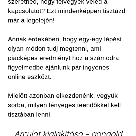
szeretnéd, hogy felvegyék veled a
kapcsolatot? Ezt mindenképpen tisztázd
már a legelején!
Annak érdekében, hogy egy-egy lépést
olyan módon tudj megtenni, ami
piacképes eredményt hoz a számodra,
figyelmedbe ajánlunk pár ingyenes
online eszközt.
Mielőtt azonban elkezdenénk, vegyük
sorba, milyen lényeges teendőkkel kell
tisztában lenni.
Arculat kialakítása – gondold