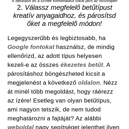
A betűtípus és a színek kombinálása sokat javít az összképen
2.
Válassz megfelelő betűtípust
kreatív anyagaidhoz, és párosítsd
őket a megfelelő módon!
Legegyszerűbb és legbiztosabb, ha
Google fontokat
használsz, de mindig
ellenőrizd, az adott típus helyesen
kezeli-e az összes
ékezetes betűt
. A
párosításhoz böngészheted kicsit a
megjelenést a következő
oldalon
. Nézz
át minél több megoldást, hogy ráérezz
az ízére! Esetleg van olyan betűtípus,
ami nagyon tetszik, de nem tudod
meghatározni a fajtáját? Az alábbi
weboldal
nagy segítséget jelenthet ilyen