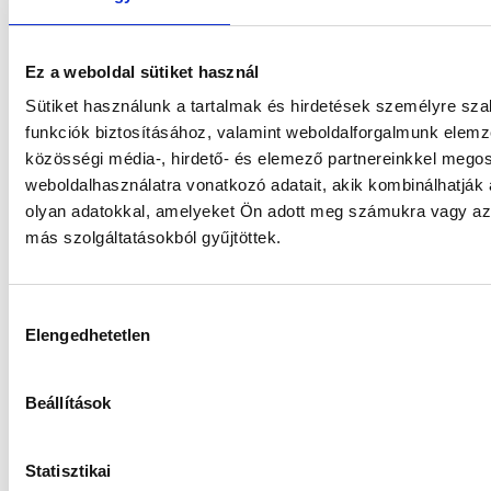
lépést tettél a weboldal optimalizálás
felé.
Ez a weboldal sütiket használ
Sütiket használunk a tartalmak és hirdetések személyre sz
Végezetül pedig egy olyan tanács, amit
funkciók biztosításához, valamint weboldalforgalmunk elem
ugyancsak sokan hajlamosak elfeledni,
közösségi média-, hirdető- és elemező partnereinkkel mego
weboldalhasználatra vonatkozó adatait, akik kombinálhatják
pedig a honlap optimalizálás alapköve
olyan adatokkal, amelyeket Ön adott meg számukra vagy az 
2020-ban, a reszponzivitás. Mivel az
más szolgáltatásokból gyűjtöttek.
internethasználat az elmúlt években
áttevődött a mobileszközökre (erről az
Hozzájárulás
online marketing eszközök című
Elengedhetetlen
kiválasztása
cikkünkben is kitértünk,
itt
elolvashatod),
ezért elengedhetetlen, hogy ehhez te is
Beállítások
alkalmazkodj. Hiába készítesz egy
weboldalt, ami baromi jól néz ki asztali
Statisztikai