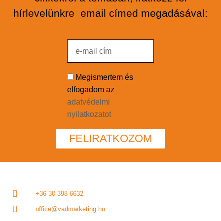
hírlevelünkre email címed megadásával:
Megismertem és
elfogadom az
adatvédelmi
nyilatkozatot
FELIRATKOZOM
+36 30 398 6632
office@vadmarketing.hu