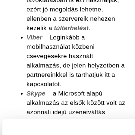
ezért jó megoldás lehetne,
ellenben a szervereik nehezen
kezelik a
túlterhelést
.
Viber
– Leginkább a
mobilhasználat közbeni
csevegésekre használt
alkalmazás, de jelen helyzetben a
partnereinkkel is tarthatjuk itt a
kapcsolatot.
Skype
– a Microsoft alapú
alkalmazás az elsők között volt az
azonnali idejű üzenetváltás
korszakában és a mai napig az
egyik legelterjedtebb szoftver.