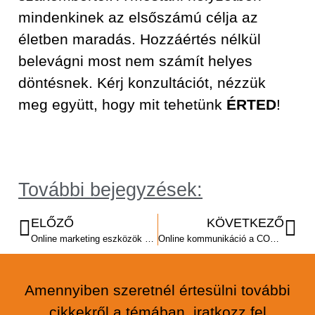
mindenkinek az elsőszámú célja az
életben maradás. Hozzáértés nélkül
belevágni most nem számít helyes
döntésnek. Kérj konzultációt, nézzük
meg együtt, hogy mit tehetünk
ÉRTED
!
További bejegyzések:
ELŐZŐ
KÖVETKEZŐ
Online marketing eszközök 2020
Online kommunikáció a COVID-19 idején 2. rész
Amennyiben szeretnél értesülni további
cikkekről a témában, iratkozz fel