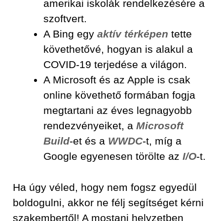
amerikai iskolák rendelkezésére a
szoftvert.
A Bing egy
aktív térképen
tette
követhetővé, hogyan is alakul a
COVID-19 terjedése a világon.
A Microsoft és az Apple is csak
online követhető formában fogja
megtartani az éves legnagyobb
rendezvényeiket, a
Microsoft
Build
-et és a
WWDC
-t, míg a
Google egyenesen törölte az
I/O
-t.
Ha úgy véled, hogy nem fogsz egyedül
boldogulni, akkor ne félj segítséget kérni
szakembertől! A mostani helyzetben