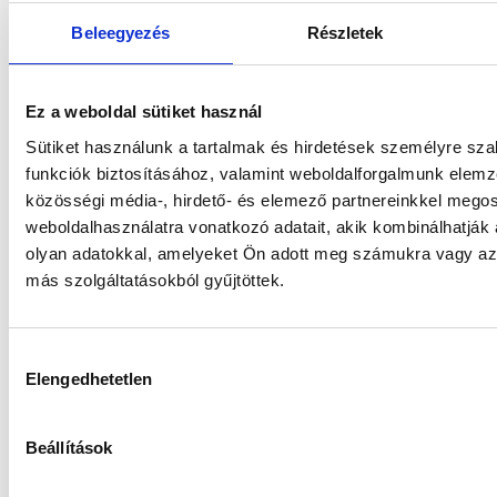
Előnye, hogy ingyenes, könnyen
Beleegyezés
Részletek
kezelhető és megbízható.
Facebook Messenger
–
Ez a weboldal sütiket használ
mindennapi életünk egyik
Sütiket használunk a tartalmak és hirdetések személyre sz
meghatározó alkalmazása. A
funkciók biztosításához, valamint weboldalforgalmunk elem
legnagyobb előnye, hogy mind
közösségi média-, hirdető- és elemező partnereinkkel mego
asztali gépen, mind
weboldalhasználatra vonatkozó adatait, akik kombinálhatják
olyan adatokkal, amelyeket Ön adott meg számukra vagy az 
mobiltelefonon aktívan
más szolgáltatásokból gyűjtöttek.
használhatja és használja is
szinte tényleg mindenki. Az
Hozzájárulás
ügyfeleinkkel itt tarthatjuk a
Elengedhetetlen
kiválasztása
kapcsolatot, de szerződési-, illetve
bizalmas információk átadását
Beállítások
nem javasoljuk ezen a platformon!