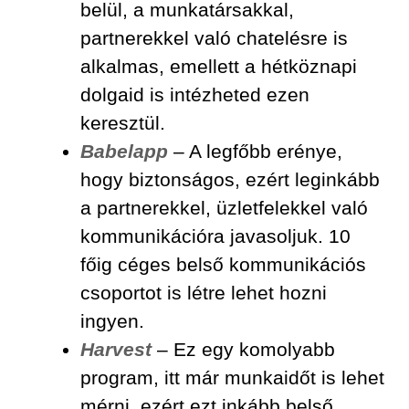
belül, a munkatársakkal,
partnerekkel való chatelésre is
alkalmas, emellett a hétköznapi
dolgaid is intézheted ezen
keresztül.
Babelapp
– A legfőbb erénye,
hogy biztonságos, ezért leginkább
a partnerekkel, üzletfelekkel való
kommunikációra javasoljuk. 10
főig céges belső kommunikációs
csoportot is létre lehet hozni
ingyen.
Harvest
– Ez egy komolyabb
program, itt már munkaidőt is lehet
mérni, ezért ezt inkább belső