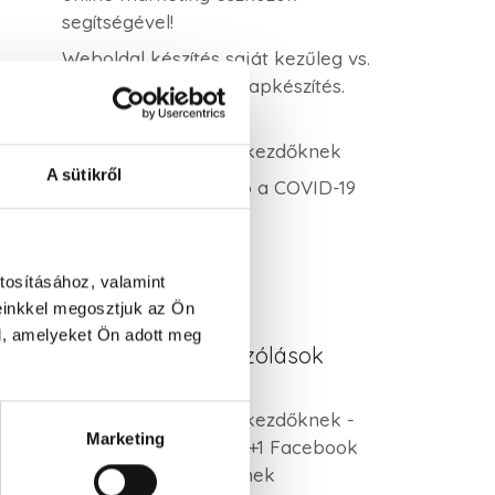
segítségével!
Weboldal készítés saját kezűleg vs.
profi WordPress honlapkészítés.
Melyik éri meg?
Keresőoptimalizálás kezdőknek
A sütikről
Online kommunikáció a COVID-19
idején 3. rész
tosításához, valamint
einkkel megosztjuk az Ön
l, amelyeket Ön adott meg
Legutóbbi hozzászólások
Keresőoptimalizálás kezdőknek -
Marketing
V.AD MARKETING
-
5+1 Facebook
hirdetés tipp kezdőknek