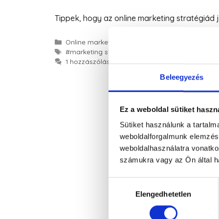
Tippek, hogy az online marketing stratégiád j
Online marketing
#marketing stratégia
,
#tervezés
1 hozzászólás
Beleegyezés
Ez a weboldal sütiket haszn
Sütiket használunk a tartal
weboldalforgalmunk elemzésé
weboldalhasználatra vonatko
számukra vagy az Ön által ha
Hozzájárulás
Elengedhetetlen
kiválasztása