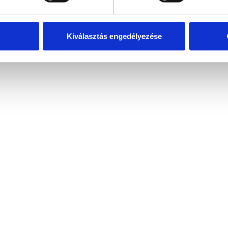
 inkább másra bízni a weboldal készítést. Ha mégis a
 van pár tipp, hogy biztonságosan csináld!
Kiválasztás engedélyezése