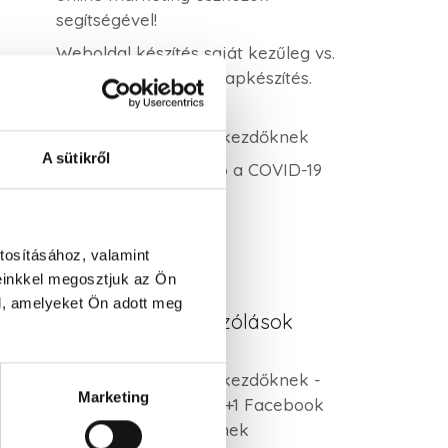
segítségével!
Weboldal készítés saját kezűleg vs.
profi WordPress honlapkészítés.
Melyik éri meg?
Keresőoptimalizálás kezdőknek
A sütikről
Online kommunikáció a COVID-19
idején 3. rész
tosításához, valamint
einkkel megosztjuk az Ön
l, amelyeket Ön adott meg
Legutóbbi hozzászólások
Keresőoptimalizálás kezdőknek -
Marketing
V.AD MARKETING
-
5+1 Facebook
hirdetés tipp kezdőknek