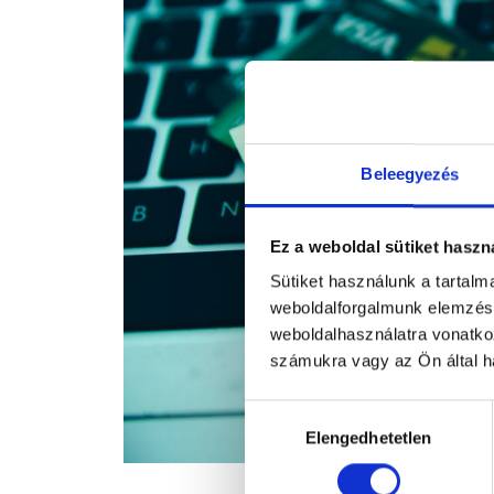
Beleegyezés
Ez a weboldal sütiket haszn
Sütiket használunk a tartal
weboldalforgalmunk elemzésé
weboldalhasználatra vonatko
számukra vagy az Ön által ha
Hozzájárulás
Elengedhetetlen
kiválasztása