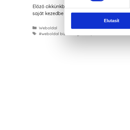
Előző cikkünkben leírtuk, hogy miért érdemes
saját kezedbe veszed az irányítást, akkor itt
Elutasít
Weboldal
#weboldal biztonság
,
wordpress