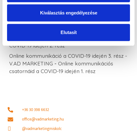
Online kommunikáció a COVID-19 idején 3. rész -
V.AD MARKETING
-
Online marketing eszközök
Kiválasztás engedélyezése
2020
Online kommunikáció a COVID-19 idején 3. rész -
Elutasít
V.AD MARKETING
-
Online kommunikáció a
COVID-19 idején 2. rész
Online kommunikáció a COVID-19 idején 3. rész -
V.AD MARKETING
-
Online kommunikációs
csatornáid a COVID-19 idején 1. rész
+36 30 398 6632
office@vadmarketing.hu
@vadmarketingmiskolc