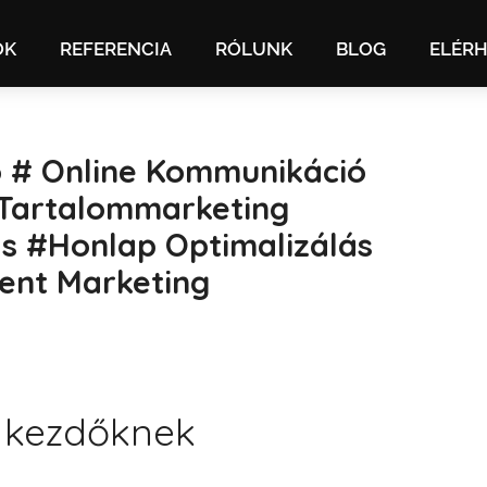
OK
REFERENCIA
RÓLUNK
BLOG
ELÉR
o # Online Kommunikáció
#tartalommarketing
s #honlap Optimalizálás
ent Marketing
s kezdőknek