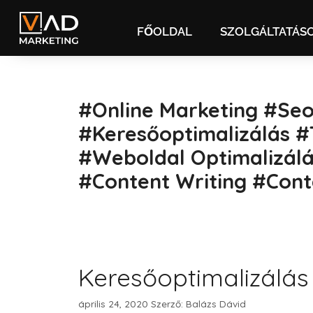
FŐOLDAL
SZOLGÁLTATÁS
#online Marketing #se
#keresőoptimalizálás 
#weboldal Optimalizálá
#content Writing #cont
Keresőoptimalizálá
április 24, 2020
Szerző:
Balázs Dávid