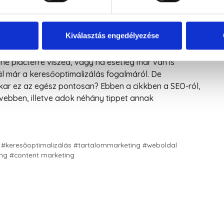
Kiválasztás engedélyezése
ne piactérre viszed, vagy ha esetleg már van is
l már a keresőoptimalizálás fogalmáról. De
takar ez az egész pontosan? Ebben a cikkben a SEO-ról,
vebben, illetve adok néhány tippet annak
 #keresőoptimalizálás #tartalommarketing #weboldal
ing #content marketing