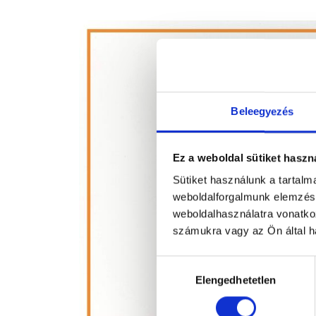
Beleegyezés
Ez a weboldal sütiket haszn
Sütiket használunk a tartal
weboldalforgalmunk elemzésé
weboldalhasználatra vonatko
számukra vagy az Ön által ha
Hozzájárulás
Elengedhetetlen
kiválasztása