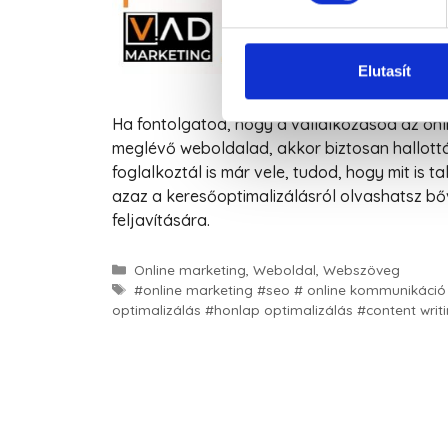
Elutasít
Ha fontolgatod, hogy a vállalkozásod az onli
meglévő weboldalad, akkor biztosan hallottá
foglalkoztál is már vele, tudod, hogy mit is 
azaz a keresőoptimalizálásról olvashatsz bő
feljavítására.
Online marketing
,
Weboldal
,
Webszöveg
#online marketing #seo # online kommunikáció
optimalizálás #honlap optimalizálás #content writ