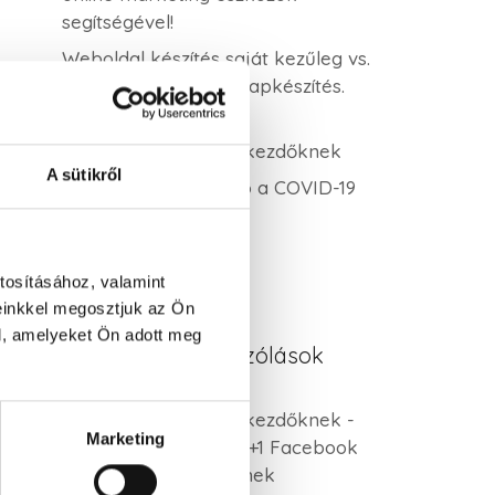
segítségével!
Weboldal készítés saját kezűleg vs.
profi WordPress honlapkészítés.
Melyik éri meg?
Keresőoptimalizálás kezdőknek
A sütikről
Online kommunikáció a COVID-19
idején 3. rész
tosításához, valamint
einkkel megosztjuk az Ön
l, amelyeket Ön adott meg
Legutóbbi hozzászólások
Keresőoptimalizálás kezdőknek -
Marketing
V.AD MARKETING
-
5+1 Facebook
hirdetés tipp kezdőknek