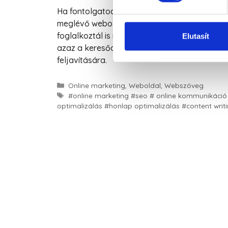
Ha fontolgatod, hogy a vállalkozásod az onli
meglévő weboldalad, akkor biztosan hallottá
foglalkoztál is már vele, tudod, hogy mit is 
Elutasít
azaz a keresőoptimalizálásról olvashatsz bő
feljavítására.
Online marketing
,
Weboldal
,
Webszöveg
#online marketing #seo # online kommunikáció
optimalizálás #honlap optimalizálás #content writ