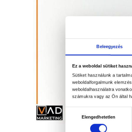
Beleegyezés
Ez a weboldal sütiket haszn
Sütiket használunk a tartal
weboldalforgalmunk elemzésé
weboldalhasználatra vonatko
számukra vagy az Ön által ha
Hozzájárulás
Elengedhetetlen
kiválasztása