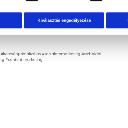
ne piactérre viszed, vagy ha esetleg már van is
l már a keresőoptimalizálás fogalmáról. De
takar ez az egész pontosan? Ebben a cikkben a SEO-ról,
Kiválasztás engedélyezése
vebben, illetve adok néhány tippet annak
 #keresőoptimalizálás #tartalommarketing #weboldal
ing #content marketing