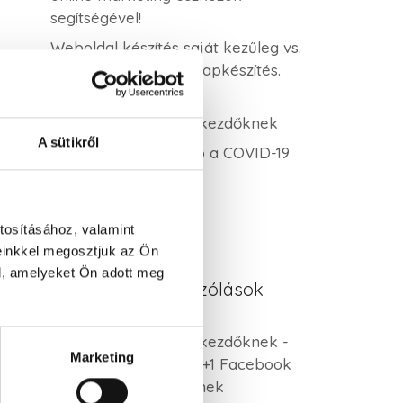
segítségével!
Weboldal készítés saját kezűleg vs.
profi WordPress honlapkészítés.
Melyik éri meg?
Keresőoptimalizálás kezdőknek
A sütikről
Online kommunikáció a COVID-19
idején 3. rész
tosításához, valamint
einkkel megosztjuk az Ön
l, amelyeket Ön adott meg
Legutóbbi hozzászólások
Keresőoptimalizálás kezdőknek -
Marketing
V.AD MARKETING
-
5+1 Facebook
hirdetés tipp kezdőknek