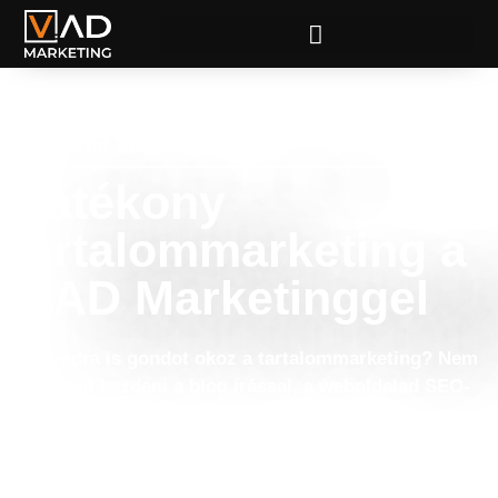
Weboldal készítés, Design
Hatékony
tartalommarketing a
V.AD Marketinggel
Számodra is gondot okoz a tartalommarketing? Nem
tudsz mit kezdeni a blog írással, a weboldalad SEO-
jával, vagy a közösségi média marketinggel?
Az online eszközök hatékony használata elengedhetetlen
a mai üzleti világban. Azonban sok vállalkozás számára