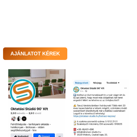
kihívást jelent, hogy megfelelő és rendszeres
tartalommal lássa el weboldalát, vagy a közösségi média
felületeit.
AJÁNLATOT KÉREK