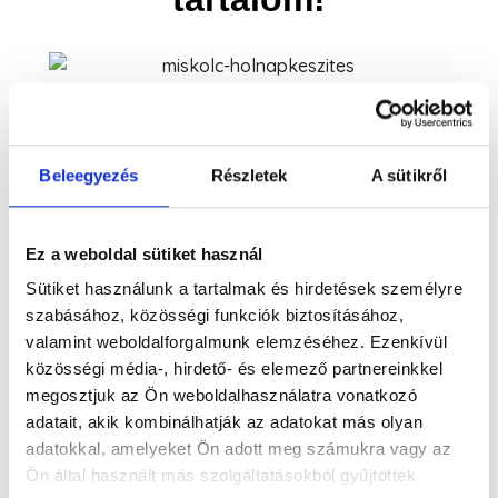
Egy jól megtervezett tartalommarketing stratégia több,
mint egyszerű szövegek, vagy képek közzététele. Ez
Beleegyezés
Részletek
A sütikről
az alapja annak, hogy vállalkozásod hitelességet
építsen és kapcsolatot teremtsen a közönséggel.
Tartalom nélkül a weboldal készítés és a különböző
Ez a weboldal sütiket használ
online marketing eszközök használata kevésbé
Sütiket használunk a tartalmak és hirdetések személyre
hatékony. Ezt kínáljuk mi, a V.AD Marketing profi online
szabásához, közösségi funkciók biztosításához,
marketinges csapata!
valamint weboldalforgalmunk elemzéséhez. Ezenkívül
közösségi média-, hirdető- és elemező partnereinkkel
Szóval, ha nem „csak egy” social media
megosztjuk az Ön weboldalhasználatra vonatkozó
menedzserre van szükséged, akkor keress minket!
adatait, akik kombinálhatják az adatokat más olyan
adatokkal, amelyeket Ön adott meg számukra vagy az
Ön által használt más szolgáltatásokból gyűjtöttek.
AJÁNLATOT KÉREK