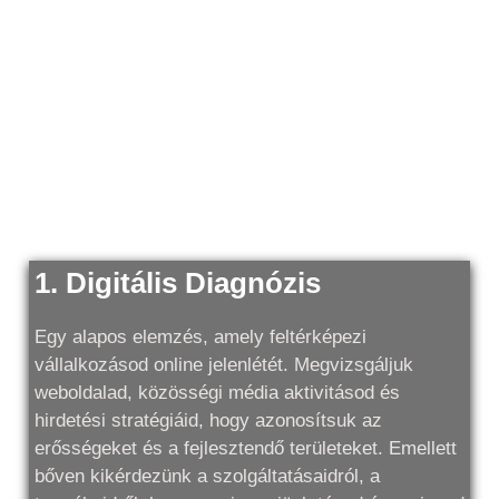
Tehát mik a lépések a
hatékony online
kommunikációd
eléréséhez?
1. Digitális Diagnózis
Egy alapos elemzés, amely feltérképezi
vállalkozásod online jelenlétét. Megvizsgáljuk
weboldalad, közösségi média aktivitásod és
hirdetési stratégiáid, hogy azonosítsuk az
erősségeket és a fejlesztendő területeket. Emellett
bőven kikérdezünk a szolgáltatásaidról, a