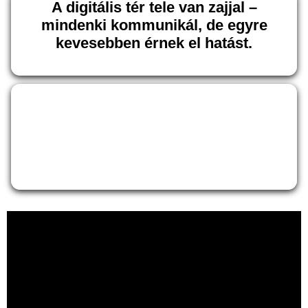
A digitális tér tele van zajjal –
mindenki kommunikál, de egyre
kevesebben érnek el hatást.
Ha úgy érzed, elveszel ebben a
tömegben, nem vagy egyedül!