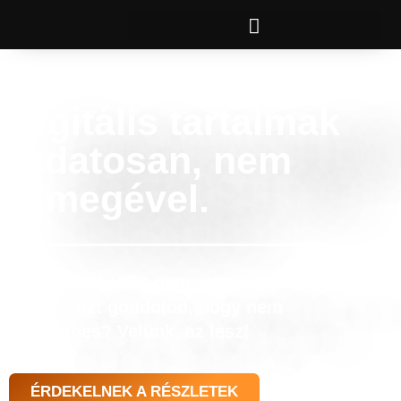
Digitális tartalmak
tudatosan, nem
tömegével.
Kisebb zajkeltés nagyobb hatással az online
térben! Azt gondolod, hogy nem
lehetséges? Velünk, az lesz!
ÉRDEKELNEK A RÉSZLETEK