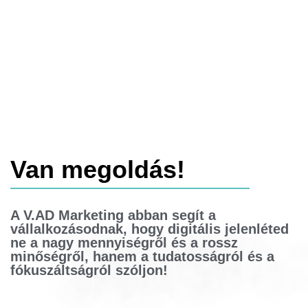
azt jelenti, hogy üzeneteik könnyen elveszhetnek a
tömegben, ha nem megfelelően célzottak és
minőségiek.
Van megoldás!
A V.AD Marketing abban segít a
vállalkozásodnak, hogy digitális jelenléted
ne a nagy mennyiségről és a rossz
minőségről, hanem a
tudatosságról és a
fókuszáltságról szóljon
!