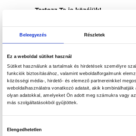
Tartozz Te is közéjük!
Beleegyezés
Részletek
Ez a weboldal sütiket használ
Sütiket használunk a tartalmak és hirdetések személyre sz
funkciók biztosításához, valamint weboldalforgalmunk elem
közösségi média-, hirdető- és elemező partnereinkkel mego
Szeretnél azonnal
weboldalhasználatra vonatkozó adatait, akik kombinálhatják
olyan adatokkal, amelyeket Ön adott meg számukra vagy az 
belevágni?
más szolgáltatásokból gyűjtöttek.
Az szuper, a
Hozzájárulás
lelkesedésedért cserébe
Elengedhetetlen
kiválasztása